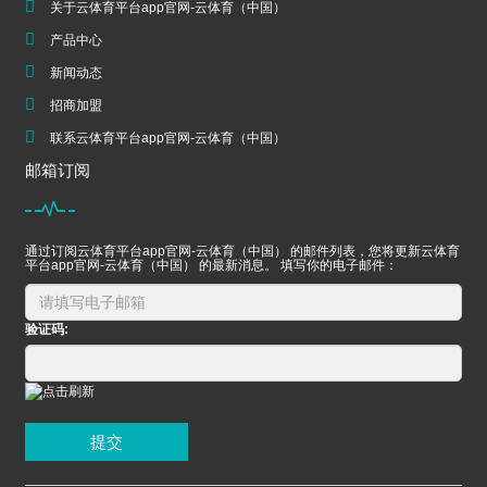
关于云体育平台app官网-云体育（中国）
产品中心
新闻动态
招商加盟
联系云体育平台app官网-云体育（中国）
邮箱订阅
通过订阅云体育平台app官网-云体育（中国） 的邮件列表，您将更新云体育
平台app官网-云体育（中国） 的最新消息。 填写你的电子邮件：
验证码:
提交