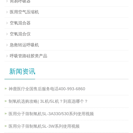
简易呼吸器
医用空气压缩机
空氧混合器
空氧混合仪
急救转运呼吸机
呼吸管路硅胶类产品
新闻资讯
神鹿医疗全国售后服务电话400-993-6860
制氧机选购攻略| 3L机/5L机？到底选哪个？
医用分子筛制氧机SL-3A330/530系列使用视频
医用分子筛制氧机SL-3W系列使用视频