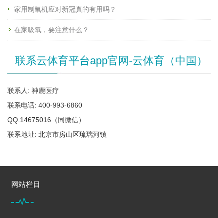
家用制氧机应对新冠真的有用吗？
在家吸氧，要注意什么？
联系云体育平台app官网-云体育（中国）
联系人: 神鹿医疗
联系电话: 400-993-6860
QQ:14675016（同微信）
联系地址: 北京市房山区琉璃河镇
网站栏目