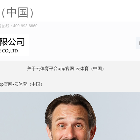
（中国）
：400-993-6860
关于云体育平台app官网-云体育（中国）
pp官网-云体育（中国）