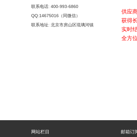
联系电话: 400-993-6860
供应
QQ:14675016（同微信）
获得
联系地址: 北京市房山区琉璃河镇
实时
全方
网站栏目
邮箱订