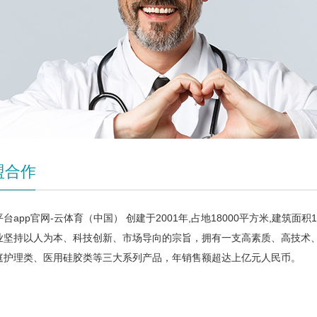
盟合作
台app官网-云体育（中国） 创建于2001年,占地18000平方米,建筑
业坚持以人为本、科技创新、市场导向的宗旨，拥有一支高素质、高技术
庭护理类、医用硅胶类等三大系列产品，年销售额超达上亿元人民币。