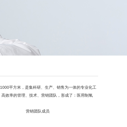
面积11000平方米，是集科研、生产、销售为一体的专业化工
、高效率的管理、技术、营销团队，形成了：医用制氧
营销团队成员