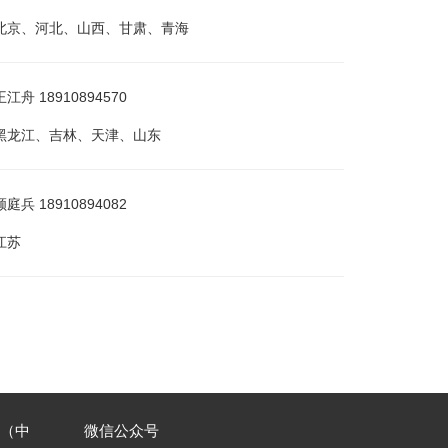
北京、河北、山西、甘肃、青海
舟 18910894570
黑龙江、吉林、天津、山东
兵 18910894082
江苏
育（中
微信公众号