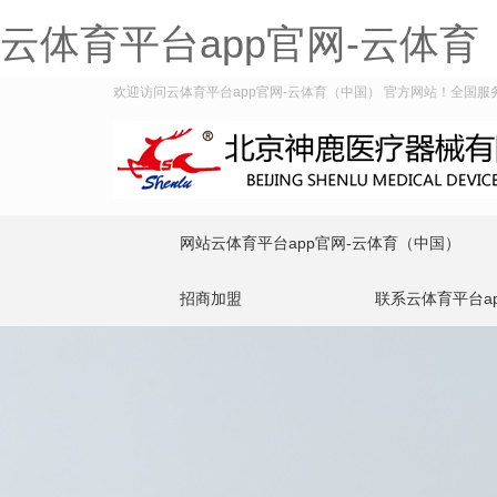
云体育平台app官网-云体育
欢迎访问云体育平台app官网-云体育（中国） 官方网站！全国服务热线
网站云体育平台app官网-云体育（中国）
招商加盟
联系云体育平台a