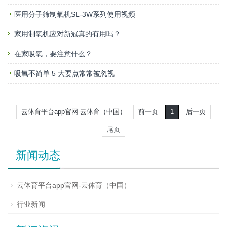
医用分子筛制氧机SL-3W系列使用视频
家用制氧机应对新冠真的有用吗？
在家吸氧，要注意什么？
吸氧不简单 5 大要点常常被忽视
云体育平台app官网-云体育（中国）
前一页
1
后一页
尾页
新闻动态
云体育平台app官网-云体育（中国）
行业新闻