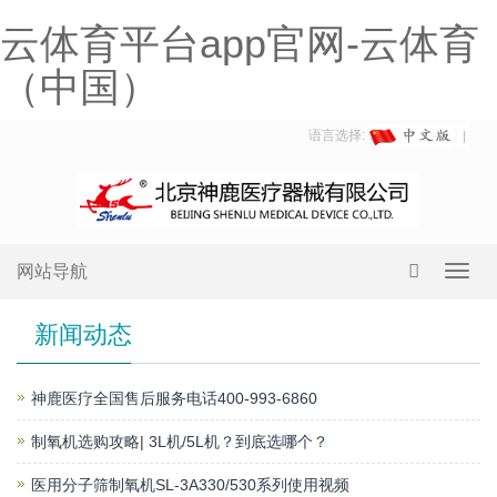
云体育平台app官网-云体育
（中国）
语言选择:
网站导航
Toggl
navig
新闻动态
神鹿医疗全国售后服务电话400-993-6860
制氧机选购攻略| 3L机/5L机？到底选哪个？
医用分子筛制氧机SL-3A330/530系列使用视频