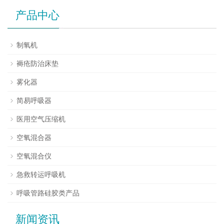
产品中心
制氧机
褥疮防治床垫
雾化器
简易呼吸器
医用空气压缩机
空氧混合器
空氧混合仪
急救转运呼吸机
呼吸管路硅胶类产品
新闻资讯