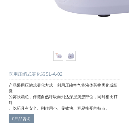
医用压缩式雾化器SL-A-02
产品采用压缩式雾化方式，利用压缩空气将液体药物雾化成细
微
的雾状颗粒，伴随自然呼吸而到达深层病患部位，同时相比打
针
、吃药具有安全、副作用小、显效快、容易接受的特点。
产品咨询